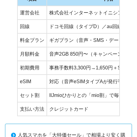
運営会社
株式会社インターネットイニシアティブ（
回線
ドコモ回線（タイプD）／au回線（タイ
料金プラン
ギガプラン（音声・SMS・データ）2〜5
月額料金
音声2GB 850円〜（キャンペーン割引
初期費用
事務手数料3,300円→1,650円＋SIM発
eSIM
対応（音声eSIMタイプAが発行手数料最
セット割
IIJmioひかりとの「mio割」で毎月660
支払い方法
クレジットカード
人気スマホを「大特価セール」で相場より安く購