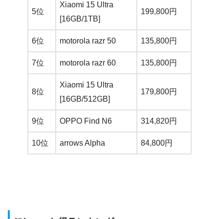
Xiaomi 15 Ultra
5位
199,800円
139,
[16GB/1TB]
6位
motorola razr 50
135,800円
84,8
7位
motorola razr 60
135,800円
84,8
Xiaomi 15 Ultra
8位
179,800円
129,
[16GB/512GB]
9位
OPPO Find N6
314,820円
269,
10位
arrows Alpha
84,800円
39,8