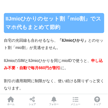
IIJmioひかりのセット割「mio割」でス
マホ代もまとめて節約
自宅の光回線も合わせるなら、
「IIJmioひかり」
とのセッ
ト割「mio割」が見逃せません。
IIJmioのSIMとIIJmioひかりを同じmioIDで使うと、
申し込
み不要・自動で毎月660円が割引
に。
割引の適用期間に制限がなく、使い続ける限りずっと安く
なります。
ホーム
シェア
フォロー
メニュー
トップ
タイプ
通常月額
開通