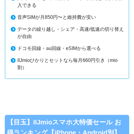
入できる
音声SIMが月850円〜と維持費が安い
データの繰り越し・シェア・高速/低速の切り替え
が自由
ドコモ回線・au回線・eSIMから選べる
IIJmioひかりとセットなら毎月660円引き（mio
割）
【目玉】IIJmioスマホ大特価セール お
得ランキング【iPhone・Android別】