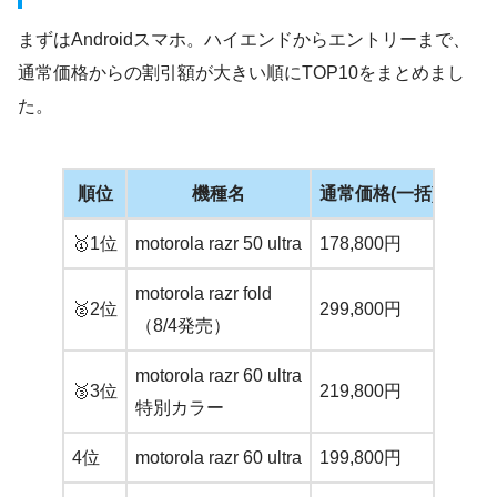
まずはAndroidスマホ。ハイエンドからエントリーまで、
通常価格からの割引額が大きい順にTOP10をまとめまし
た。
順位
機種名
通常価格(一括)
のり
🥇1位
motorola razr 50 ultra
178,800円
78,8
motorola razr fold
🥈2位
299,800円
199,
（8/4発売）
motorola razr 60 ultra
🥉3位
219,800円
139,
特別カラー
4位
motorola razr 60 ultra
199,800円
129,