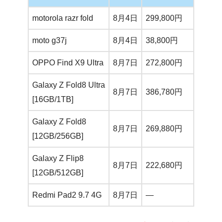
motorola razr fold
8月4日
299,800円
199
moto g37j
8月4日
38,800円
19,
OPPO Find X9 Ultra
8月7日
272,800円
247
Galaxy Z Fold8 Ultra
8月7日
386,780円
359
[16GB/1TB]
Galaxy Z Fold8
8月7日
269,880円
249
[12GB/256GB]
Galaxy Z Flip8
8月7日
222,680円
204
[12GB/512GB]
Redmi Pad2 9.7 4G
8月7日
—
のり