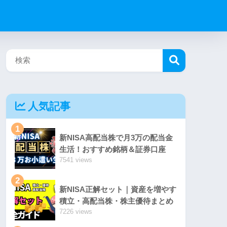
人気記事
1
新NISA高配当株で月3万の配当金
生活！おすすめ銘柄＆証券口座
7541 views
2
新NISA正解セット｜資産を増やす
積立・高配当株・株主優待まとめ
7226 views