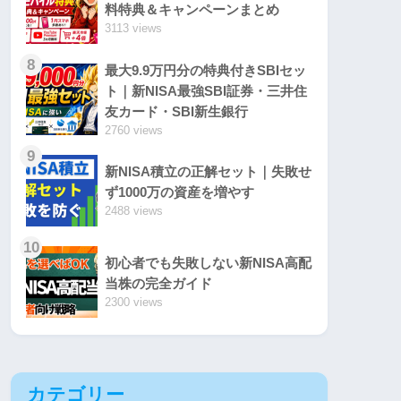
料特典＆キャンペーンまとめ
3113 views
8
最大9.9万円分の特典付きSBIセッ
ト｜新NISA最強SBI証券・三井住
友カード・SBI新生銀行
2760 views
9
新NISA積立の正解セット｜失敗せ
ず1000万の資産を増やす
2488 views
10
初心者でも失敗しない新NISA高配
当株の完全ガイド
2300 views
カテゴリー