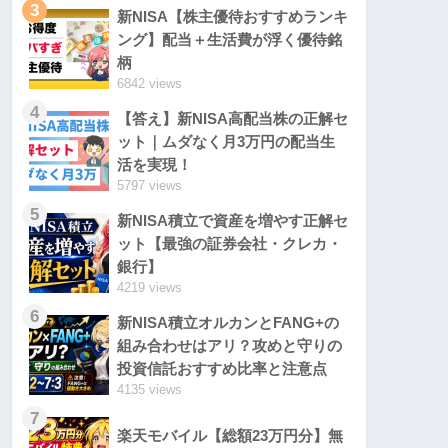
3
新NISA【株主優待おすすめランキ
ング】配当＋生活費が浮く優待銘
柄
6842 views
4
【答え】新NISA高配当株の正解セ
ット｜ムダなく月3万円の配当生
活を実現！
5797 views
5
新NISA積立で資産を増やす正解セ
ット【最強の証券会社・クレカ・
銀行】
4219 views
6
新NISA積立オルカンとFANG+の
組み合わせはアリ？攻めと守りの
投資信託おすすめ比率と注意点
4135 views
7
楽天モバイル【総額23万円分】無