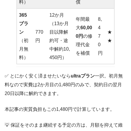
料）
償
365
12か月
年間最
8,
プラ
（13か月
大
60,00
4
ン
770
目以降解
★
0円
の修
7
（初
円
約可・途
★
理代金
0
月無
中解約10,
を補償
円
料）
450円）
✅ とにかく安く済ませたいなら
ultraプラン
一択。初月無
料なので実費は2か月目の1,480円のみで、契約日の翌月
20日以降に解約できます。
本記事の実質負担もこの1,480円で計算しています。
💡 保証をそのまま継続する予定の方は、月額を抑えて維