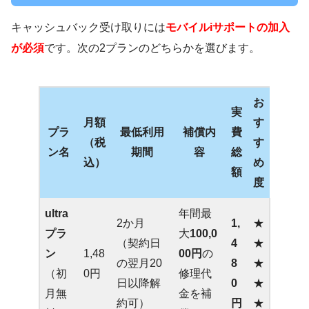
キャッシュバック受け取りには
モバイルiサポートの加入
が必須
です。次の2プランのどちらかを選びます。
お
実
月額
す
プラ
最低利用
補償内
費
（税
す
ン名
期間
容
総
込）
め
額
度
ultra
年間最
2か月
1,
★
プラ
大
100,0
（契約日
4
★
ン
1,48
00円
の
の翌月20
8
★
（初
0円
修理代
日以降解
0
★
月無
金を補
約可）
円
★