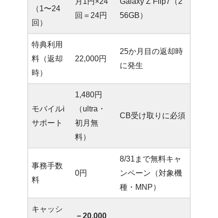
月1円×24
Galaxy Z Flip7（2
（1〜24
回＝24円
56GB）
回）
特典利用
25か月目の返却時
料（返却
22,000円
に発生
時）
1,480円
モバイルi
（ultra・
CB受け取りに必須
サポート
初月無
料）
8/31まで無料キャ
事務手数
0円
ンペーン（対象機
料
種・MNP）
キャッシ
－20,000