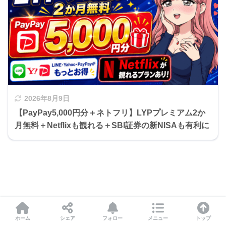
2026年8月9日
【PayPay5,000円分＋ネトフリ】LYPプレミアム2か
月無料＋Netflixも観れる＋SBI証券の新NISAも有利に
⚠️ 注意事項まとめ
ホーム
シェア
フォロー
メニュー
トップ