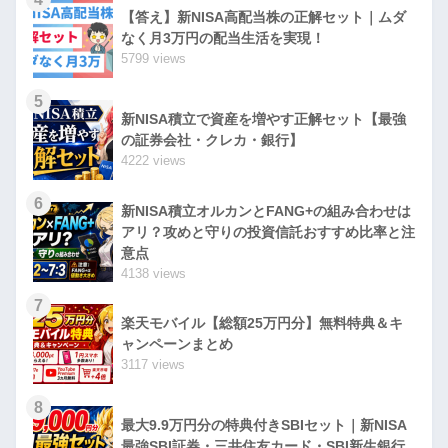
【答え】新NISA高配当株の正解セット｜ムダ
なく月3万円の配当生活を実現！
5799 views
5
新NISA積立で資産を増やす正解セット【最強
の証券会社・クレカ・銀行】
4222 views
6
新NISA積立オルカンとFANG+の組み合わせは
アリ？攻めと守りの投資信託おすすめ比率と注
意点
4138 views
7
楽天モバイル【総額25万円分】無料特典＆キ
ャンペーンまとめ
3117 views
8
最大9.9万円分の特典付きSBIセット｜新NISA
最強SBI証券・三井住友カード・SBI新生銀行