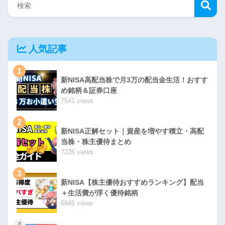
人気記事
1
新NISA高配当株で月3万の配当金生活！おすす
め銘柄＆証券口座
7541 views
2
新NISA正解セット｜資産を増やす積立・高配
当株・株主優待まとめ
7226 views
3
新NISA【株主優待おすすめランキング】配当
＋生活費が浮く優待銘柄
6845 views
4