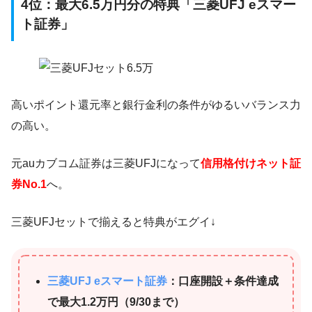
4位：最大6.5万円分の特典「三菱UFJ eスマー
ト証券」
高いポイント還元率と銀行金利の条件がゆるいバランス力
の高い。
元auカブコム証券は三菱UFJになって
信用格付けネット証
券No.1
へ。
三菱UFJセットで揃えると特典がエグイ↓
三菱UFJ eスマート証券
：口座開設＋条件達成
で最大1.2万円（9/30まで）