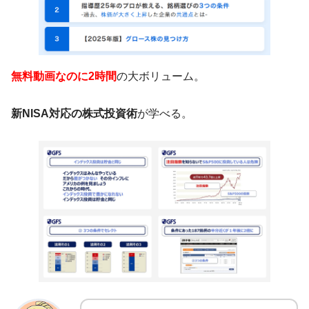
無料動画なのに2時間
の大ボリューム。
新NISA対応の株式投資術
が学べる。